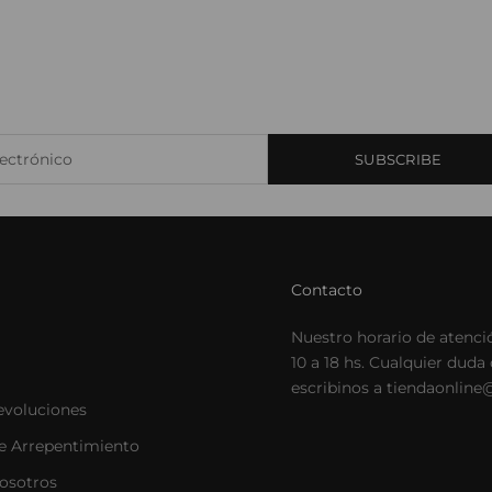
JST CLUB
arte de nuestro email-club y recibí contenido y beneficios exclus
ctrónico
SUBSCRIBE
Contacto
Nuestro horario de atenci
10 a 18 hs. Cualquier duda
escribinos a tiendaonline
evoluciones
e Arrepentimiento
nosotros