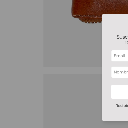
¡Susc
1
Recibi