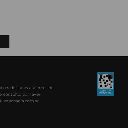
ivos.
ón es de Lunes a Viernes de
 o consulta, por favor
@justaosadia.com.ar