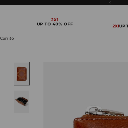
Ir al contenido
Anterior
Cerrar
2X1
UP TO 40% OFF
2X1
UP 
CALZADO
CARTERAS
INDUMENTARIA
Carrito
ACCESORIOS
VINTAGE