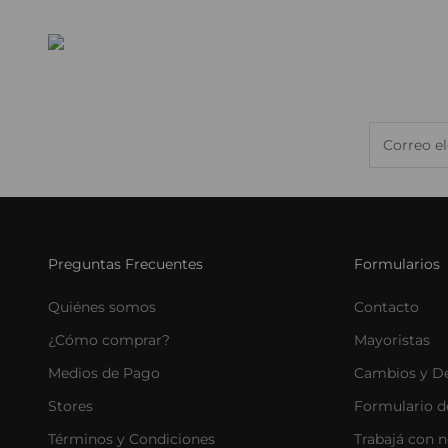
Sé p
Correo ele
Preguntas Frecuentes
Formularios
Quiénes somos
Contacto
¿Cómo comprar?
Mayoristas
Medios de Pago
Cambios y D
Stores
Formulario d
Términos y Condiciones
Trabajá con 