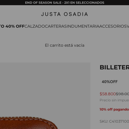
END OF SEASON SALE - 2X1 EN SELECCIONADOS
Justa Osadia
TO 40% OFF
CALZADO
CARTERAS
INDUMENTARIA
ACCESORIOS
El carrito está vacía
BILLETE
Precio de ofer
Precio
$58.800
$98.0
Precio sin impue
10% off pagando
SKU: C4103710