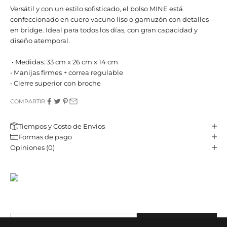
Versátil y con un estilo sofisticado, el bolso MINE está
confeccionado en cuero vacuno liso o gamuzón con detalles
en bridge. Ideal para todos los días, con gran capacidad y
diseño atemporal.
• Medidas: 33 cm x 26 cm x 14 cm
• Manijas firmes + correa regulable
• Cierre superior con broche
COMPARTIR
Tiempos y Costo de Envios
Formas de pago
Opiniones (0)
JST CLUB
Sé parte de nuestro email-club y recibí contenido y beneficios
exclusivos.
Correo electrónico
SUBSCRIBE