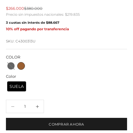
Precio de oferta
Precio normal
$266.000
$380.000
Precio sin impuestos nacionales:
$219.835
3 cuotas sin interés de
$88.667
10% off pagando por transferencia
SKU: C4300313U
COLOR
Color
SUELA
Reducir cantidad
Reducir cantidad
COMPRAR AHORA