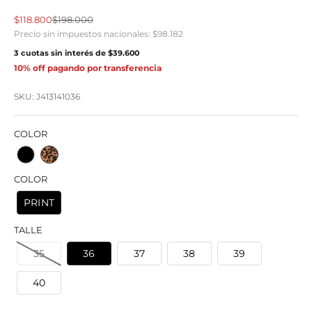
Precio de oferta
Precio normal
$118.800
$198.000
Precio sin impuestos nacionales:
$98.182
3 cuotas sin interés de
$39.600
10% off pagando por transferencia
SKU: J413141036
COLOR
COLOR
PRINT
TALLE
35
36
37
38
39
40