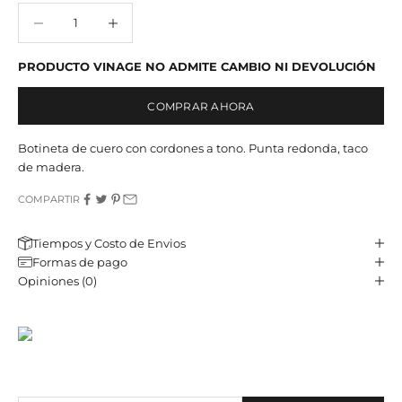
Reducir cantidad
Reducir cantidad
PRODUCTO VINAGE NO ADMITE CAMBIO NI DEVOLUCIÓN
COMPRAR AHORA
Botineta de cuero con cordones a tono. Punta redonda, taco
de madera.
COMPARTIR
Tiempos y Costo de Envios
Formas de pago
Opiniones (0)
JST CLUB
Sé parte de nuestro email-club y recibí contenido y beneficios
exclusivos.