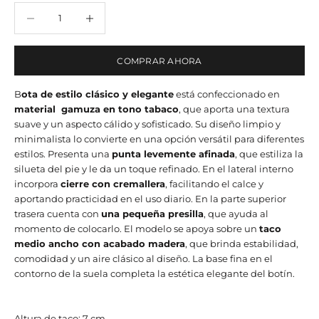
Reducir cantidad
Reducir cantidad
COMPRAR AHORA
B
ota de estilo clásico y elegante
está confeccionado en
material gamuza en tono tabaco
, que aporta una textura
suave y un aspecto cálido y sofisticado. Su diseño limpio y
minimalista lo convierte en una opción versátil para diferentes
estilos. Presenta una
punta levemente afinada
, que estiliza la
silueta del pie y le da un toque refinado. En el lateral interno
incorpora
cierre con cremallera
, facilitando el calce y
aportando practicidad en el uso diario. En la parte superior
trasera cuenta con
una pequeña presilla
, que ayuda al
momento de colocarlo. El modelo se apoya sobre un
taco
medio ancho con acabado madera
, que brinda estabilidad,
comodidad y un aire clásico al diseño. La base fina en el
contorno de la suela completa la estética elegante del botín.
Altura de taco: 7 cm