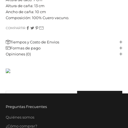
Altura de caña: 13 cm
Ancho de caña: 10 cm
Composición: 100% Cuero vacuno.
COMPARTIR
Tiempos y Costo de Envios
Formas de pago
Opiniones (0)
JST CLUB
Sé parte de nuestro email-club y recibí contenido y beneficios
exclusivos.
Correo electrónico
SUBSCRIBE
Preguntas Frecuentes
Quiénes somos
¿Cómo comprar?