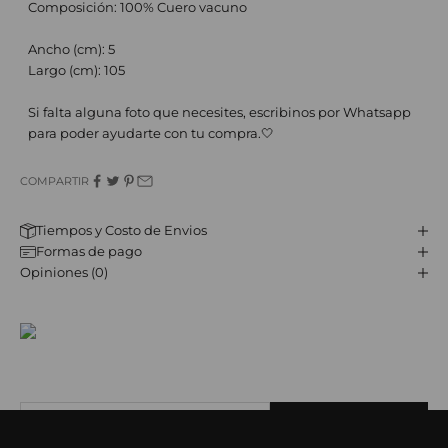
Composición: 100% Cuero vacuno
Ancho (cm): 5
Largo (cm): 105
Si falta alguna foto que necesites, escribinos por Whatsapp
para poder ayudarte con tu compra.🤍
COMPARTIR
Tiempos y Costo de Envios
Formas de pago
Opiniones (0)
JST CLUB
Sé parte de nuestro email-club y recibí contenido y beneficios
exclusivos.
Correo electrónico
SUBSCRIBE