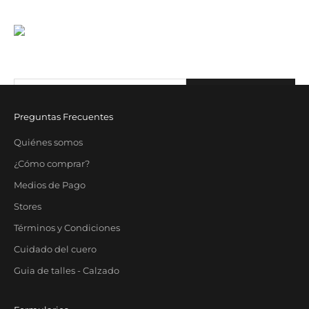
JST CLUB
Sé parte de nuestro email-club y recibí contenido y beneficios
exclusivos.
Correo electrónico
SUBSCRIBE
Preguntas Frecuentes
Quiénes somos
¿Cómo comprar?
Medios de Pago
Stores
Términos y Condiciones
Cuidado del cuero
Guia de talles - Calzado