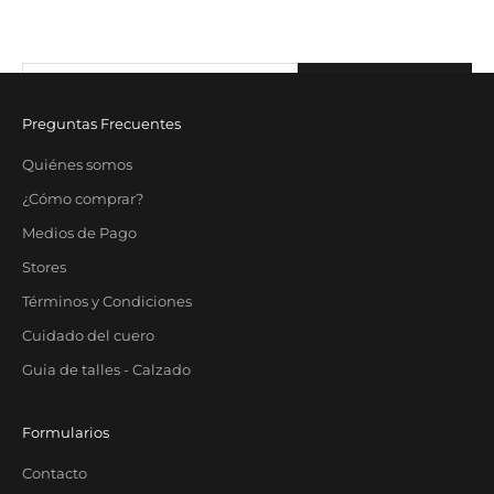
exclusivos.
Correo electrónico
SUBSCRIBE
Preguntas Frecuentes
Quiénes somos
¿Cómo comprar?
Medios de Pago
Stores
Términos y Condiciones
Cuidado del cuero
Guia de talles - Calzado
Formularios
Contacto