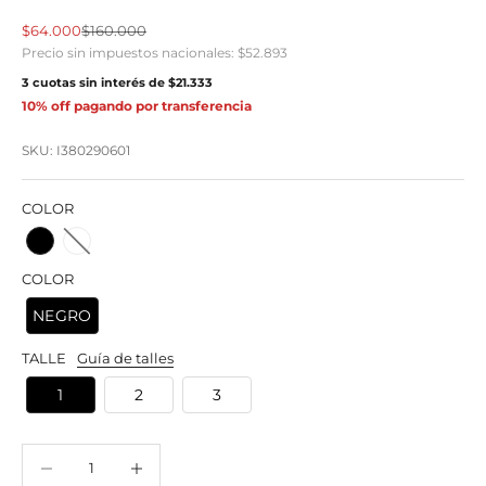
Precio de oferta
Precio normal
$64.000
$160.000
Precio sin impuestos nacionales:
$52.893
3 cuotas sin interés de
$21.333
10% off pagando por transferencia
SKU: I380290601
COLOR
COLOR
NEGRO
TALLE
Guía de talles
1
2
3
Reducir cantidad
Reducir cantidad