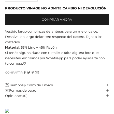
PRODUCTO VINAGE NO ADMITE CAMBIO NI DEVOLUCIÓN
COMPRAR AHORA
Vestido largo con pinzas delanteras para un mejor calce.
Desnivel en largo delantero respecto del trasero. Tajos a los
costados.
Material:
55% Lino + 45% Rayón
Si tenés alguna duda con tu talle, o falta alguna foto que
necesites, escribinos por Whatsapp para poder ayudarte con
tu compra.🤍
COMPARTIR
Tiempos y Costo de Envios
Formas de pago
Opiniones (0)
JST CLUB
Sé parte de nuestro email-club y recibí contenido y beneficios