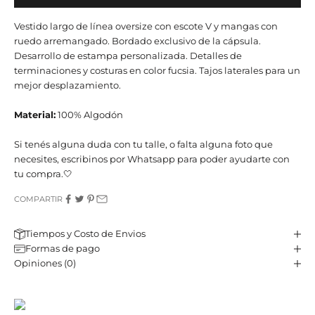
Vestido largo de línea oversize con escote V y mangas con
ruedo arremangado. Bordado exclusivo de la cápsula.
Desarrollo de estampa personalizada. Detalles de
terminaciones y costuras en color fucsia. Tajos laterales para un
mejor desplazamiento.
Material:
100% Algodón
Si tenés alguna duda con tu talle, o falta alguna foto que
necesites, escribinos por Whatsapp para poder ayudarte con
tu compra.🤍
COMPARTIR
Tiempos y Costo de Envios
Formas de pago
Opiniones (0)
JST CLUB
Sé parte de nuestro email-club y recibí contenido y beneficios