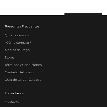
exclusivos.
Correo electrónico
SUBSCRIBE
Preguntas Frecuentes
Quiénes somos
¿Cómo comprar?
Medios de Pago
Stores
Términos y Condiciones
Cuidado del cuero
Guia de talles - Calzado
Formularios
Contacto