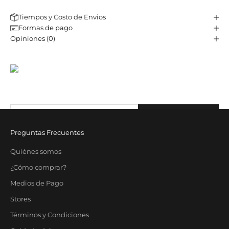
Tiempos y Costo de Envios
Formas de pago
Opiniones (0)
JST CLUB
Sé parte de nuestro email-club y recibí contenido y beneficios
exclusivos.
Correo electrónico
SUBSCRIBE
Preguntas Frecuentes
Quiénes somos
¿Cómo comprar?
Medios de Pago
Stores
Términos y Condiciones