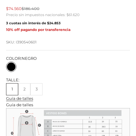
Precio de oferta
Precio normal
$74.560
$186.400
Precio sin impuestos nacionales:
$61.620
3 cuotas sin interés de
$24.853
10% off pagando por transferencia
SKU: I390540601
COLOR:
NEGRO
NEGRO
TALLE:
1
2
3
Guía de talles
Guía de talles