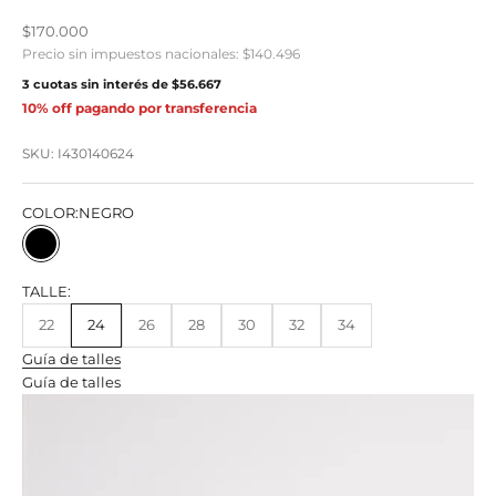
Precio de oferta
$170.000
Precio sin impuestos nacionales:
$140.496
3 cuotas sin interés de
$56.667
10% off pagando por transferencia
SKU: I430140624
COLOR:
NEGRO
NEGRO
TALLE:
22
24
26
28
30
32
34
Guía de talles
Guía de talles