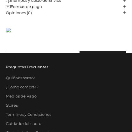
Tiempos y Costo de Envios
Formas de pago
Opiniones (0)
JST CLUB
Sé parte de nuestro email-club y recibí contenido y beneficios
exclusivos.
Correo electrónico
SUBSCRIBE
Preguntas Frecuentes
Quiénes somos
¿Cómo comprar?
Medios de Pago
Stores
Términos y Condiciones
Cuidado del cuero