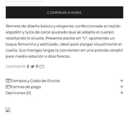
COMPRAR AHORA
Remera de diseño básico y elegante, confeccionada en tejido
algodón y lycra de calce ajustado que se adapta al cuerpo
resaltando la silueta. Presenta escote en “V”, aportando un
toque femenino y estilizado, ideal para alargar visualmente el
cuello. Sus mangas largas la convierten en una prenda versátil
para media estación o días frescos.
COMPARTIR
Tiempos y Costo de Envios
Formas de pago
Opiniones (0)
JST CLUB
Sé parte de nuestro email-club y recibí contenido y beneficios
exclusivos.