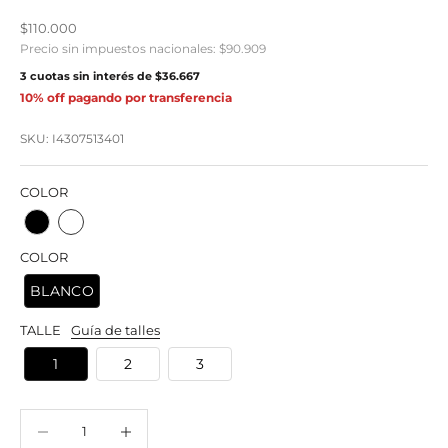
Precio de oferta
$110.000
Precio sin impuestos nacionales:
$90.909
3 cuotas sin interés de
$36.667
10% off pagando por transferencia
SKU: I4307513401
COLOR
COLOR
BLANCO
TALLE
Guía de talles
1
2
3
Reducir cantidad
Reducir cantidad