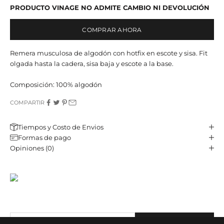
PRODUCTO VINAGE NO ADMITE CAMBIO NI DEVOLUCIÓN
COMPRAR AHORA
Remera musculosa de algodón con hotfix en escote y sisa. Fit
olgada hasta la cadera, sisa baja y escote a la base.
Composición: 100% algodón
COMPARTIR
Tiempos y Costo de Envios
Formas de pago
Opiniones (0)
JST CLUB
Sé parte de nuestro email-club y recibí contenido y beneficios
exclusivos.
Correo electrónico
SUBSCRIBE