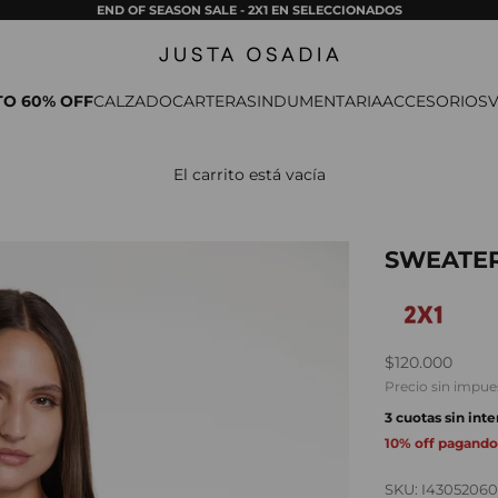
END OF SEASON SALE - 2X1 EN SELECCIONADOS
Justa Osadia
TO 60% OFF
CALZADO
CARTERAS
INDUMENTARIA
ACCESORIOS
V
El carrito está vacía
SWEATER
Precio de ofer
$120.000
Precio sin impue
3 cuotas sin int
10% off pagando
SKU: I43052060