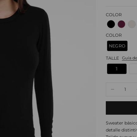
COLOR
COLOR
NEGRO
TALLE
Guía de
1
Reducir canti
Re
Sweater básic
detalle distint
Tejido suave 