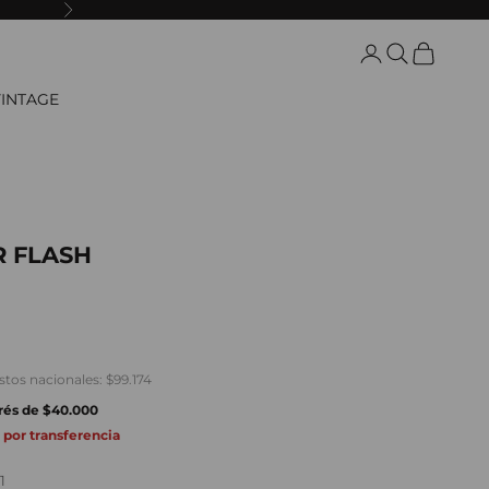
Siguiente
Abrir página de l
Abrir búsque
Abrir carri
INTAGE
 FLASH
ta
stos nacionales:
$99.174
erés de
$40.000
 por transferencia
1