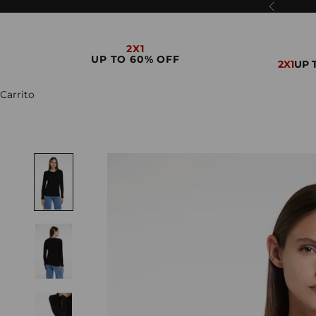
Ir al contenido
Anterior
Cerrar
2X1
UP TO 60% OFF
2X1
UP 
CALZADO
CARTERAS
INDUMENTARIA
Carrito
ACCESORIOS
VINTAGE