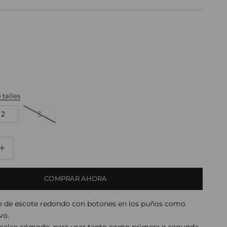
 talles
2
3
dad
ducir cantidad
COMPRAR AHORA
o de escote redondo con botones en los puños como
ivo.
y calce cómodo, para usar tanto como primera o segunda