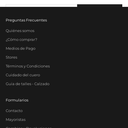
Correo electrónico
SUBSCRIBE
Preguntas Frecuentes
Quiénes somos
¿Cómo comprar?
Medios de Pago
Stores
Términos y Condiciones
Cuidado del cuero
Guia de talles - Calzado
Formularios
Contacto
Mayoristas