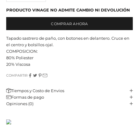
PRODUCTO VINAGE NO ADMITE CAMBIO NI DEVOLUCIÓN
COMPRAR AHORA
Tapado sastrero de paño, con botones en delantero. Cruce en
el centro y bolsillos ojal.
COMPOSICION:
80% Poliester
20% Viscosa
COMPARTIR
Tiempos y Costo de Envios
Formas de pago
Opiniones (0)
JST CLUB
Sé parte de nuestro email-club y recibí contenido y beneficios
exclusivos.