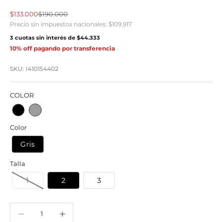
Precio de oferta
Precio normal
$133.000
$190.000
Precio sin impuestos nacionales:
$109.917
3 cuotas sin interés de
$44.333
10% off pagando por transferencia
SKU: I410154402
COLOR
Color
Gris
Talla
1
2
3
Reducir cantidad
Reducir cantidad