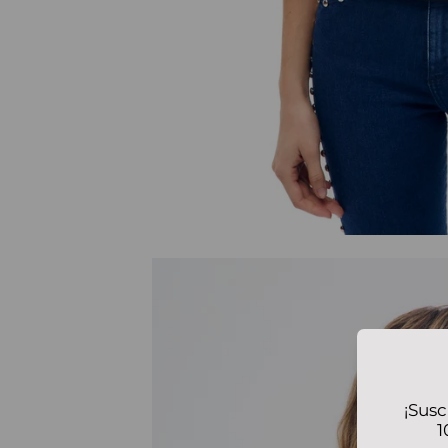
¡Susc
1