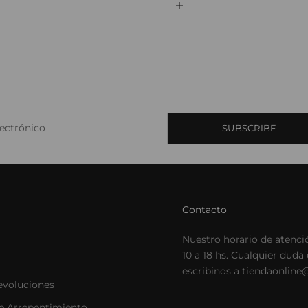
JST CLUB
arte de nuestro email-club y recibí contenido y beneficios exclus
ctrónico
SUBSCRIBE
Contacto
Nuestro horario de atenci
10 a 18 hs. Cualquier duda
escribinos a tiendaonline
evoluciones
e Arrepentimiento