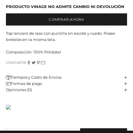
PRODUCTO VINAGE NO ADMITE CAMBIO NI DEVOLUCIÓN
COMPRAR AHORA
Top lencero de raso con puntilla en escote y ruedo. Posee
breteles en la misma tela.
Composición: 100% Poliéster
COMPARTIR
Tiempos y Costo de Envios
Formas de pago
Opiniones (0)
JST CLUB
Sé parte de nuestro email-club y recibí contenido y beneficios
exclusivos.
Correo electrónico