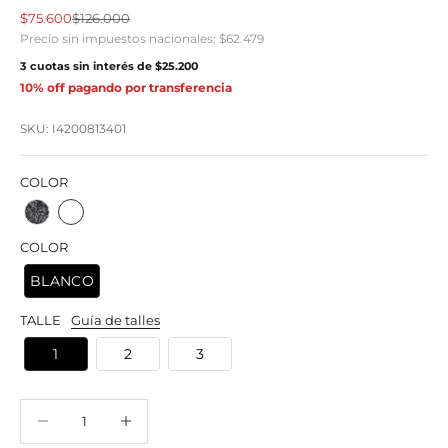
Precio de oferta
Precio normal
$75.600
$126.000
Precio sin impuestos nacionales:
$62.479
3 cuotas sin interés de
$25.200
10% off pagando por transferencia
SKU: I4200813401
COLOR
COLOR
BLANCO
TALLE
Guía de talles
1
2
3
Reducir cantidad
Reducir cantidad