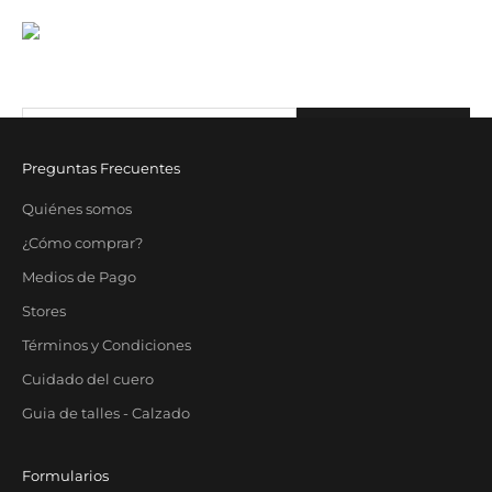
JST CLUB
Sé parte de nuestro email-club y recibí contenido y beneficios
exclusivos.
Correo electrónico
SUBSCRIBE
Preguntas Frecuentes
Quiénes somos
¿Cómo comprar?
Medios de Pago
Stores
Términos y Condiciones
Cuidado del cuero
Guia de talles - Calzado
Formularios